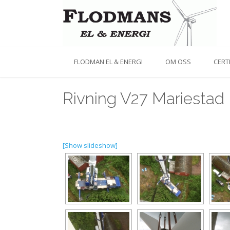
FLODMAN EL & ENERGI
OM OSS
CERT
Rivning V27 Mariestad
[Show slideshow]