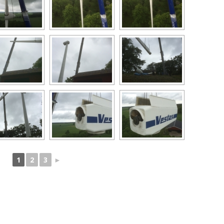
1
2
3
►