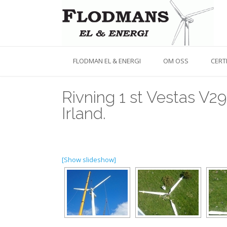
FLODMAN EL & ENERGI
OM OSS
CERT
Rivning 1 st Vestas V29 
Irland.
[Show slideshow]