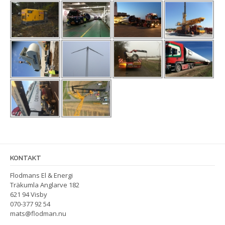
KONTAKT
Flodmans El & Energi
Träkumla Anglarve 182
621 94 Visby
070-377 92 54
mats@flodman.nu