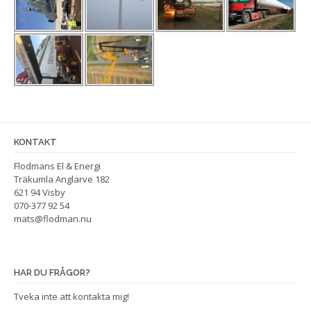
KONTAKT
Flodmans El & Energi
Träkumla Anglarve 182
621 94 Visby
070-377 92 54
mats@flodman.nu
HAR DU FRÅGOR?
Tveka inte att kontakta mig!